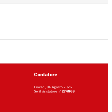
Contatore
Giovedì, 06 Agosto 2026
Sel il visistatore n°
274868