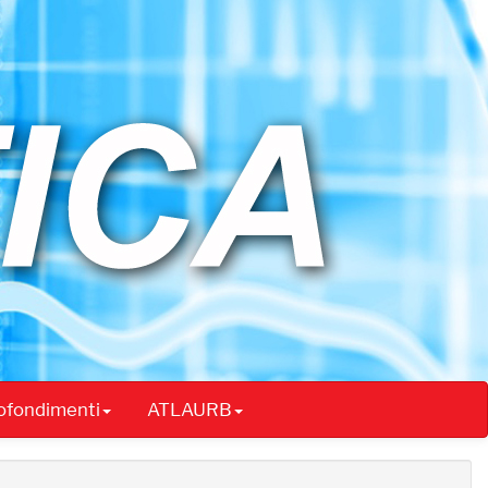
rofondimenti
ATLAURB