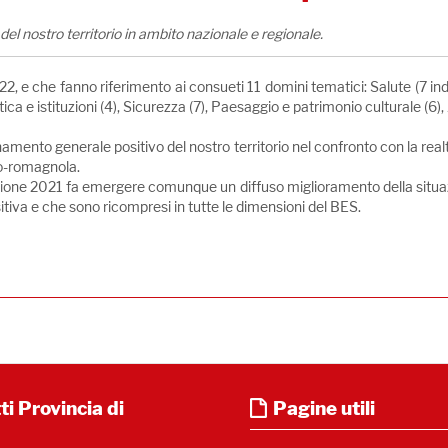
el nostro territorio in ambito nazionale e regionale.
22, e che fanno riferimento ai consueti 11 domini tematici: Salute (7 ind
itica e istituzioni (4), Sicurezza (7), Paesaggio e patrimonio culturale (6)
mento generale positivo del nostro territorio nel confronto con la realtà
no-romagnola.
izione 2021
fa emergere comunque un diffuso miglioramento della
situa
tiva e che sono ricompresi in tutte le dimensioni del BES.
i Provincia di
Pagine utili