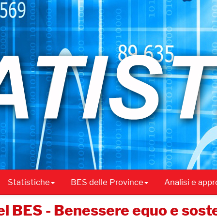
Statistiche
BES delle Province
Analisi e app
el BES - Benessere equo e sosten